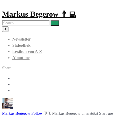
Markus Begerow 👨‍💻
X
Newsletter
Slideothek
Lexikon von A-Z
About me
Share
Markus Begerow
Follow
🇩🇪Markus Begerow unterstützt Start-ups, 