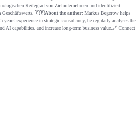
chnologischen Reifegrad von Zielunternehmen und identifiziert
n Geschäftswerts. 🇬🇧
About the author:
Markus Begerow helps
15 years' experience in strategic consultancy, he regularly analyses the
and AI capabilities, and increase long-term business value.🔗 Connect