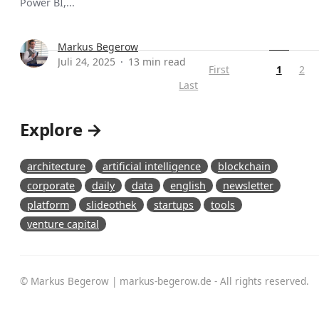
Power BI,...
Markus Begerow
Juli 24, 2025
13 min read
First
1
2
Last
Explore →
architecture
artificial intelligence
blockchain
corporate
daily
data
english
newsletter
platform
slideothek
startups
tools
venture capital
© Markus Begerow | markus-begerow.de - All rights reserved.