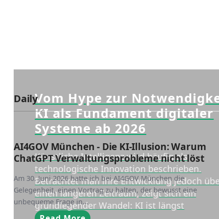
Vom Hype zur Notwendigke
Daily
KI als Fundament digitaler
Systeme ab 2026
AI4GOV München - Die KI-Illusion: Warum
Künstliche Intelligenz wird häufig als
ChatGPT Verwaltungsprobleme nicht löst
technologische Innovation beschrieben.
Am 30. Juni 2026 hatte ich bei AI4GOV München die
Betrachtet man ihre Entwicklung jedoch üb
Gelegenheit, einen Vortrag zu halten, der bewusst eine
einen längeren Zeitraum, zeigt sich ein
unbequeme Frage in...
grundlegender Wandel: KI ist längst
Read More