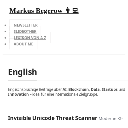
Markus Begerow 👨‍💻
NEWSLETTER
SLIDEOTHEK
LEXIKON VON A-Z
ABOUT ME
English
Englischsprachige Beiträge über
AI
,
Blockchain
,
Data
,
Startups
und
Innovation
– ideal für eine internationale Zielgruppe.
Invisible Unicode Threat Scanner
Moderne KI-