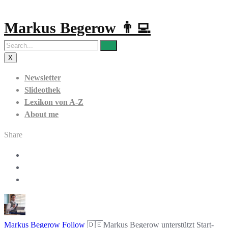
Markus Begerow 👨‍💻
X
Newsletter
Slideothek
Lexikon von A-Z
About me
Share
Markus Begerow
Follow
🇩🇪Markus Begerow unterstützt Start-