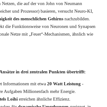
n Netzen, die auf der von John von Neumann
icher und Prozessor) basieren, versucht Neuro-KI,
higkeit des menschlichen Gehirns
nachzubilden.
irekt die Funktionsweise von Neuronen und Synapsen
nale Netze mit „Feuer“-Mechanismen, ähnlich wie
Ansätze in drei zentralen Punkten übertrifft
:
et Informationen mit etwa
20 Watt Leistung
-
are Aufgaben Millionenfach mehr Energie.
tels Loihi
erreichen ähnliche Effizienz.
onders für
dynamische Umgebungen
geeignet, in