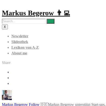
Markus Begerow 👨‍💻
X
Newsletter
Slideothek
Lexikon von A-Z
About me
Share
Markus Begerow
Follow
🇩🇪Markus Begerow unterstützt Start-ups, 