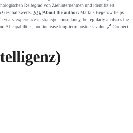
chnologischen Reifegrad von Zielunternehmen und identifiziert
n Geschäftswerts. 🇬🇧
About the author:
Markus Begerow helps
15 years' experience in strategic consultancy, he regularly analyses the
and AI capabilities, and increase long-term business value.🔗 Connect
elligenz)