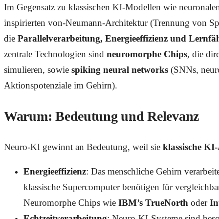
Im Gegensatz zu klassischen KI-Modellen wie neuronale
inspirierten von-Neumann-Architektur (Trennung von Spe
die
Parallelverarbeitung, Energieeffizienz und Lernfä
zentrale Technologien sind
neuromorphe Chips
, die d
simulieren, sowie
spiking neural networks
(SNNs, neuro
Aktionspotenziale im Gehirn).
Warum: Bedeutung und Relevanz
Neuro-KI gewinnt an Bedeutung, weil sie
klassische KI-
Energieeffizienz
: Das menschliche Gehirn verarbeit
klassische Supercomputer benötigen für vergleichb
Neuromorphe Chips wie
IBM’s TrueNorth
oder
In
Echtzeitverarbeitung
: Neuro-KI-Systeme sind bes