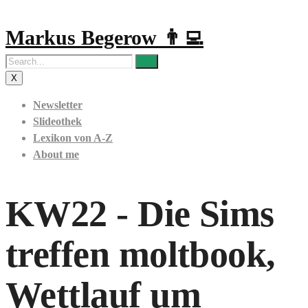
Markus Begerow 👨‍💻
X
Newsletter
Slideothek
Lexikon von A-Z
About me
KW22 - Die Sims
treffen moltbook,
Wettlauf um