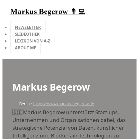
Markus Begerow 👨‍💻
NEWSLETTER
SLIDEOTHEK
LEXIKON VON A-Z
ABOUT ME
Markus Begerow
•
Berlin
https://www.markus-begerow.de
🇩🇪Markus Begerow unterstützt Start-ups,
Unternehmen und Organisationen dabei, das
strategische Potenzial von Daten, künstlicher
Intelligenz und Blockchain-Technologien zu