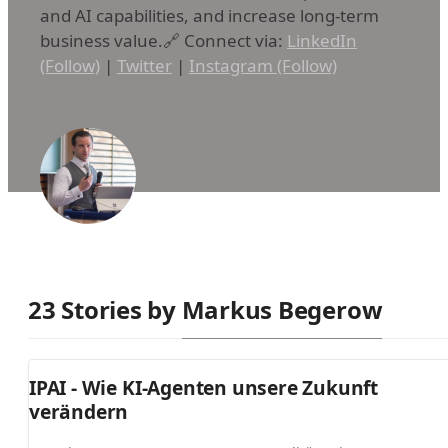
and AI capabilities, and increase long-term
business value.🔗 Connect via:
LinkedIn
(Follow)
|
Twitter
|
Instagram (Follow)
23 Stories by
Markus Begerow
IPAI - Wie KI-Agenten unsere Zukunft
verändern