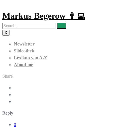
Markus Begerow 👨‍💻
X
Newsletter
Slideothek
Lexikon von A-Z
About me
Share
Reply
0