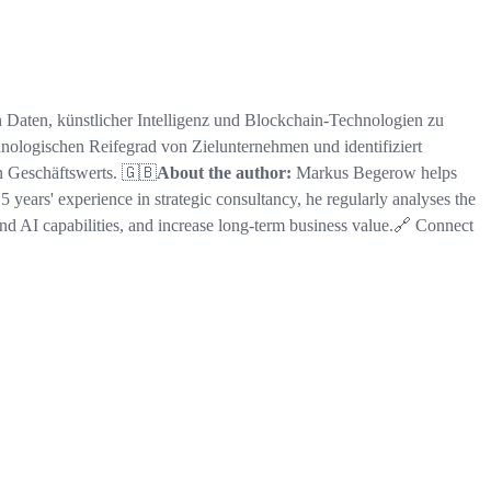
 Daten, künstlicher Intelligenz und Blockchain-Technologien zu
chnologischen Reifegrad von Zielunternehmen und identifiziert
n Geschäftswerts. 🇬🇧
About the author:
Markus Begerow helps
15 years' experience in strategic consultancy, he regularly analyses the
and AI capabilities, and increase long-term business value.🔗 Connect