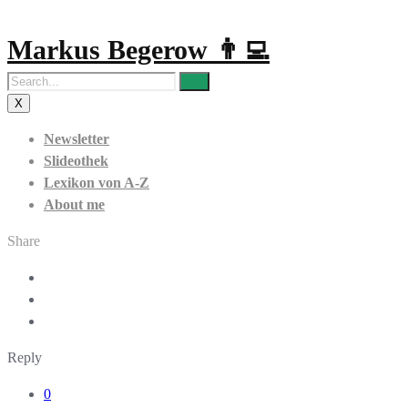
Markus Begerow 👨‍💻
X
Newsletter
Slideothek
Lexikon von A-Z
About me
Share
Reply
0