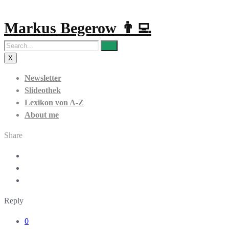
Markus Begerow 👨‍💻
X
Newsletter
Slideothek
Lexikon von A-Z
About me
Share
Reply
0