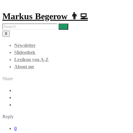
Markus Begerow 👨‍💻
X
Newsletter
Slideothek
Lexikon von A-Z
About me
Share
Reply
0