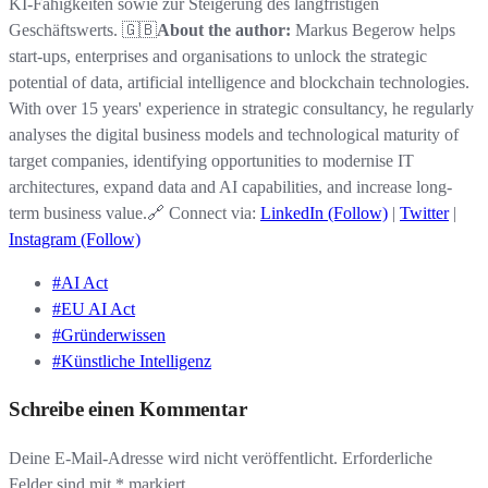
KI-Fähigkeiten sowie zur Steigerung des langfristigen
Geschäftswerts. 🇬🇧
About the author:
Markus Begerow helps
start-ups, enterprises and organisations to unlock the strategic
potential of data, artificial intelligence and blockchain technologies.
With over 15 years' experience in strategic consultancy, he regularly
analyses the digital business models and technological maturity of
target companies, identifying opportunities to modernise IT
architectures, expand data and AI capabilities, and increase long-
term business value.🔗 Connect via:
LinkedIn (Follow)
|
Twitter
|
Instagram (Follow)
#AI Act
#EU AI Act
#Gründerwissen
#Künstliche Intelligenz
Schreibe einen Kommentar
Deine E-Mail-Adresse wird nicht veröffentlicht.
Erforderliche
Felder sind mit
*
markiert