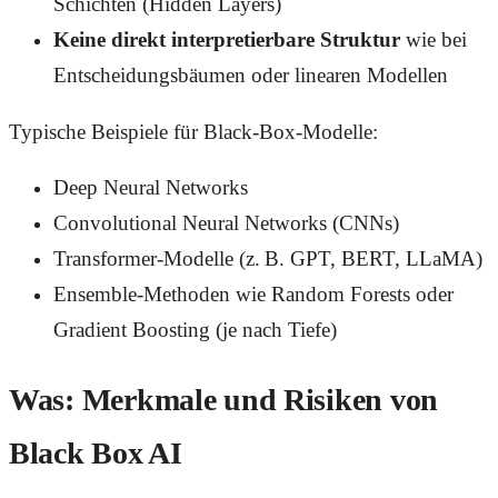
Schichten (Hidden Layers)
Keine direkt interpretierbare Struktur
wie bei
Entscheidungsbäumen oder linearen Modellen
Typische Beispiele für Black-Box-Modelle:
Abonniere meinen Newsletter!
Deep Neural Networks
Convolutional Neural Networks (CNNs)
Bleib auf dem Laufenden mit meinen neuesten Updates
zu Data & AI.
Transformer-Modelle (z. B. GPT, BERT, LLaMA)
Ensemble-Methoden wie Random Forests oder
Mehr erfahren
Schließen
Gradient Boosting (je nach Tiefe)
Was: Merkmale und Risiken von
Black Box AI