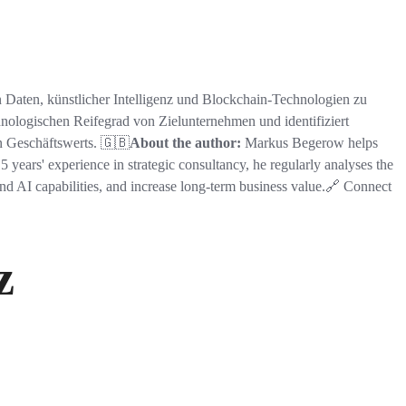
 Daten, künstlicher Intelligenz und Blockchain-Technologien zu
chnologischen Reifegrad von Zielunternehmen und identifiziert
n Geschäftswerts. 🇬🇧
About the author:
Markus Begerow helps
15 years' experience in strategic consultancy, he regularly analyses the
and AI capabilities, and increase long-term business value.🔗 Connect
z