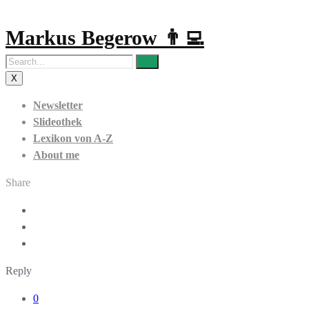
Markus Begerow 👨‍💻
X
Newsletter
Slideothek
Lexikon von A-Z
About me
Share
Reply
0