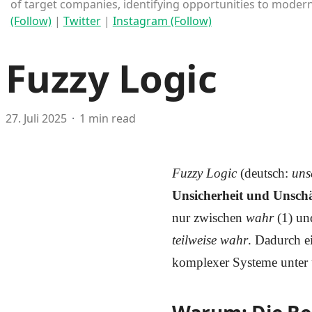
of target companies, identifying opportunities to moderni
(Follow)
|
Twitter
|
Instagram (Follow)
Fuzzy Logic
27. Juli 2025
1 min read
Fuzzy Logic
(deutsch:
uns
Unsicherheit und Unschä
nur zwischen
wahr
(1) u
teilweise wahr
. Dadurch e
komplexer Systeme unter