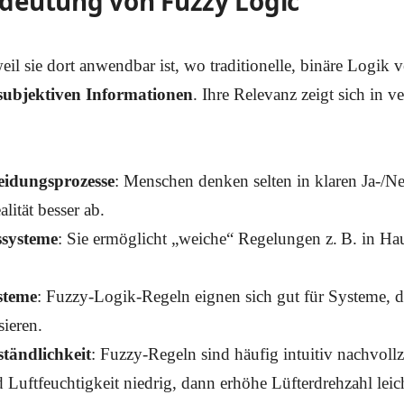
deutung von Fuzzy Logic
eil sie dort anwendbar ist, wo traditionelle, binäre Logik 
subjektiven Informationen
. Ihre Relevanz zeigt sich in v
eidungsprozesse
: Menschen denken selten in klaren Ja-/N
lität besser ab.
ssysteme
: Sie ermöglicht „weiche“ Regelungen z. B. in Ha
steme
: Fuzzy-Logik-Regeln eignen sich gut für Systeme, d
ieren.
tändlichkeit
: Fuzzy-Regeln sind häufig intuitiv nachvoll
Luftfeuchtigkeit niedrig, dann erhöhe Lüfterdrehzahl leich