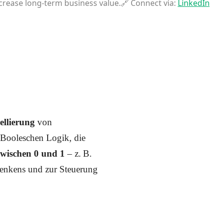
ncrease long-term business value.🔗 Connect via:
LinkedIn
ellierung
von
 Booleschen Logik, die
wischen 0 und 1
– z. B.
Denkens und zur Steuerung