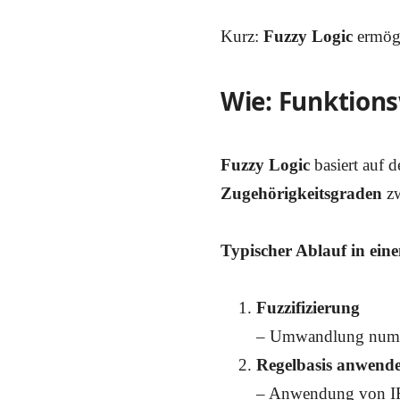
Kurz:
Fuzzy Logic
ermög
Wie: Funktions
Fuzzy Logic
basiert auf 
Zugehörigkeitsgraden
zw
Typischer Ablauf in ei
Fuzzifizierung
– Umwandlung numeri
Regelbasis anwend
– Anwendung von IF