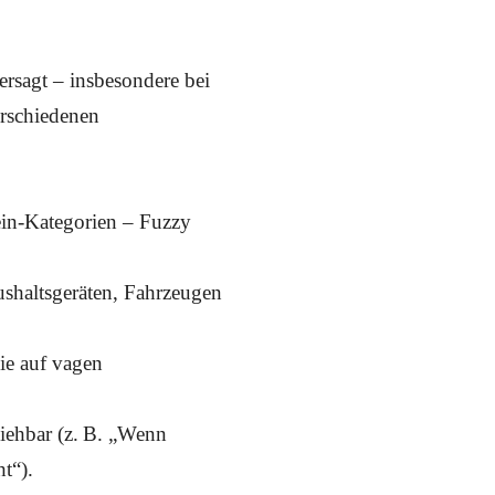
versagt – insbesondere bei
erschiedenen
ein-Kategorien – Fuzzy
ushaltsgeräten, Fahrzeugen
ie auf vagen
ziehbar (z. B. „Wenn
t“).