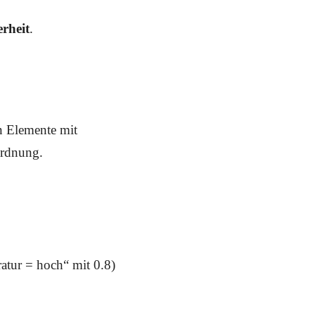
erheit
.
n Elemente mit
ordnung.
tur = hoch“ mit 0.8)