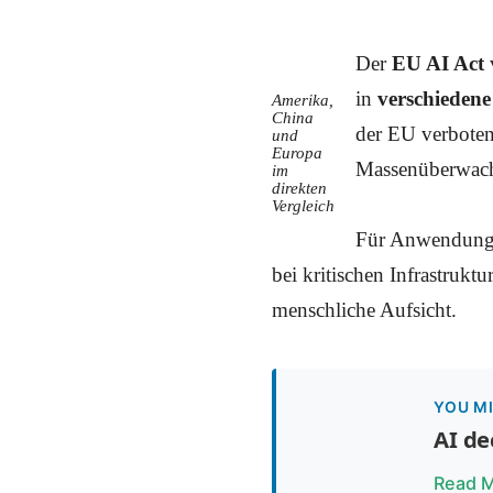
Der
EU AI Act
v
in
verschiedene
Amerika,
China
der EU verbote
und
Europa
Massenüberwac
im
direkten
Vergleich
Für Anwendungen
bei kritischen Infrastrukt
menschliche Aufsicht.
YOU MI
AI de
Read 